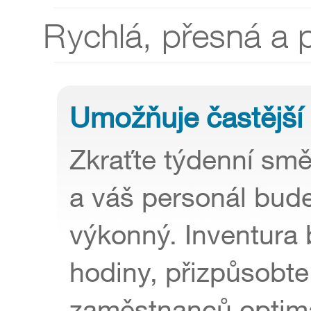
Rychlá, přesná a 
Umožňuje častější 
Zkraťte týdenní smě
a váš personál bud
výkonný. Inventura b
hodiny, přizpůsobte 
zaměstnanců optim